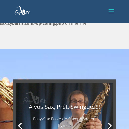
Warning
: Constant DISALLOW_FILE_EDIT already defined in
/home/clients/c32e027febb4153914c27c03d07ed5f5/sites/easy-
sax.cybartis.com/wp-config.php
on line
114
A vos Sax, Prêt, Swinguez!!!
Easy-Sax Ecole de Saxophone en
ligne…