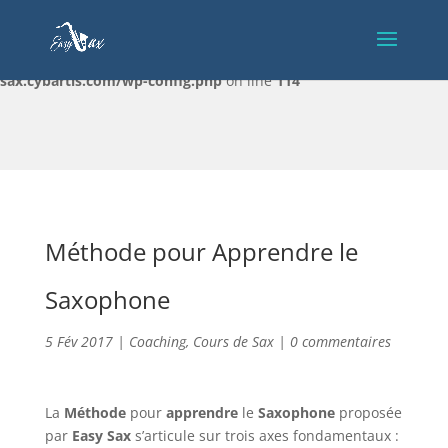
Warning
: Constant DISALLOW_FILE_EDIT already defined in
/home/clients/c32e027febb4153914c27c03d07ed5f5/sites/easy-
sax.cybartis.com/wp-config.php
on line
114
Méthode pour Apprendre le
Saxophone
5 Fév 2017
|
Coaching
,
Cours de Sax
|
0 commentaires
La
Méthode
pour
apprendre
le
Saxophone
proposée
par
Easy Sax
s’articule sur trois axes fondamentaux :