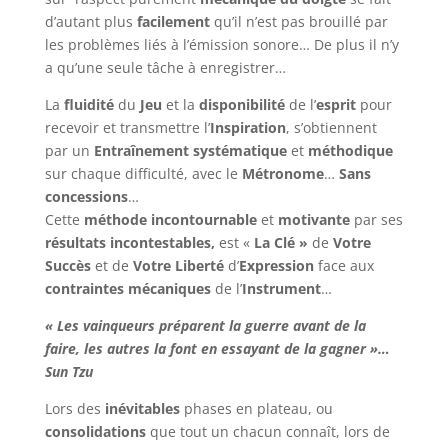
d’autant plus
facilement
qu’il n’est pas brouillé par
les problèmes liés à l’émission sonore… De plus il n’y
a qu’une seule tâche à enregistrer…
La
fluidité
du
Jeu
et la
disponibilité
de l’
esprit
pour
recevoir et transmettre l’
Inspiration
, s’obtiennent
par un
Entraînement systématique
et
méthodique
sur chaque difficulté, avec le
Métronome
…
Sans
concessions
…
Cette
méthode incontournable
et
motivante
par ses
résultats
incontestables,
est «
La
Clé »
de
Votre
Succès
et de
Votre
Liberté
d’
Expression
face aux
contraintes
mécaniques
de l’
Instrument
…
« Les vainqueurs préparent la guerre avant de la
faire, les autres la font en essayant de la gagner »…
Sun Tzu
Lors des
inévitables
phases en plateau, ou
consolidations
que tout un chacun connaît, lors de