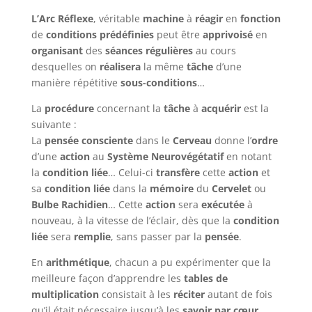
L’Arc Réflexe
, véritable
machine
à
réagir
en
fonction
de
conditions
prédéfinies
peut être
apprivoisé
en
organisant
des
séances régulières
au cours
desquelles on
réalisera
la même
tâche
d’une
manière répétitive
sous-conditions
…
La
procédure
concernant la
tâche
à
acquérir
est la
suivante :
La
pensée consciente
dans le
Cerveau
donne l’
ordre
d’une
action
au
Système
Neurovégétatif
en notant
la
condition liée
… Celui-ci
transfère
cette
action
et
sa
condition liée
dans la
mémoire
du
Cervelet
ou
Bulbe Rachidien
… Cette
action
sera
exécutée
à
nouveau, à la vitesse de l’éclair, dès que la
condition
liée
sera
remplie
, sans passer par la
pensée
.
En
arithmétique
, chacun a pu expérimenter que la
meilleure façon d’apprendre les
tables de
multiplication
consistait à les
réciter
autant de fois
qu’il était nécessaire jusqu’à les
savoir
par cœur,