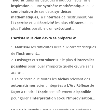
Théorie
, dans les deux cas il faut connecter une
inspiration
ou une
synthèse mathématique
, ou la
combinaison
de ces deux
synthèses
mathématiques
, à l’I
nterface
de l’instrument, via
l’
Expertise
et la
Réactivité
les plus
efficaces
et les
plus
fluides
possible d’un
exécutant
…
L’Artiste Musicien devra se préparer à:
Maîtriser
les difficultés liées aux caractéristiques
de l’
Instrument
…
Envisager
et
s’entraîner
sur le plus d’
intervalles
possibles
pour jouer n’importe quelle œuvre sans
accros…
Faire sorte que toutes les
tâches
relevant des
automatismes
soient intégrées à
L’Arc Réflexe
de
façon à rendre l’
Esprit
complètement
disponible
pour gérer
l’Interprétation
et/ou
l’Improvisation
…
La « Voie Royale »
pour y parvenir est d’adopter