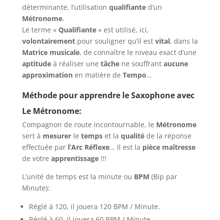
déterminante, l’utilisation
qualifiante
d’un
Métronome
.
Le terme «
Qualifiante
» est utilisé, ici,
volontairement
pour souligner qu’il est
vital
, dans la
Matrice musicale
, de connaître le niveau exact d’une
aptitude
à réaliser une
tâche
ne souffrant
aucune
approximation
en matière de
Tempo
…
Méthode pour apprendre le Saxophone avec
Le Métronome:
Compagnon de route incontournable, le
Métronome
sert à
mesurer
le
temps
et la
qualité
de la réponse
effectuée par
l’Arc Réflexe
… Il est la
pièce maîtresse
de votre
apprentissage
!!!
L’unité de temps est la minute ou
BPM
(Bip par
Minute):
Réglé à 120, il jouera 120 BPM / Minute.
Réglé à 60, il jouera 60 BPM / Minute.