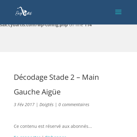
Warning
: Constant DISALLOW_FILE_EDIT already defined in
/home/clients/c32e027febb4153914c27c03d07ed5f5/sites/easy-
sax.cybartis.com/wp-config.php
on line
114
Décodage Stade 2 – Main
Gauche Aigüe
3 Fév 2017
|
Doigtés
|
0 commentaires
Ce contenu est réservé aux abonnés...