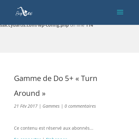
Warning
: Constant DISALLOW_FILE_EDIT already defined in
/home/clients/c32e027febb4153914c27c03d07ed5f5/sites/easy-
sax.cybartis.com/wp-config.php
on line
114
Gamme de Do 5+ « Turn
Around »
21 Fév 2017
|
Gammes
|
0 commentaires
Ce contenu est réservé aux abonnés...